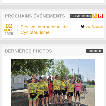
PROCHAINS ÉVÉNEMENTS
+ d'évènements
02
Festival Inernational de
Les Routiers
AOÛT
Cyclotourisme
2026
DERNIÈRES PHOTOS
+ de photos