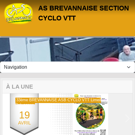
Panneau de gestion des cookies
AS BREVANNAISE SECTION
CYCLO VTT
À LA UNE
33ème BREVANNAISE ASB CYCLO VTT Limeil
Brévannes
19
Previous
Next
AVRIL