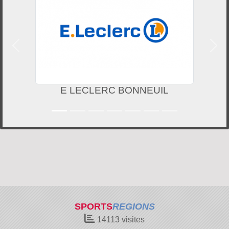
Précedent
Suiv
E LECLERC BONNEUIL
SPORTS
REGIONS
14113
visites