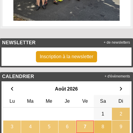
NEWSLETTER
+ de newsletters
Inscription à la newsletter
CALENDRIER
+ d'évènements
Août 2026
Lu
Ma
Me
Je
Ve
Sa
Di
1
2
3
4
5
6
7
8
9