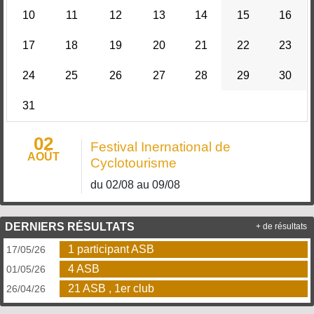
10
11
12
13
14
15
16
17
18
19
20
21
22
23
24
25
26
27
28
29
30
31
02
Festival Inernational de
AOÛT
Cyclotourisme
du 02/08 au 09/08
DERNIERS RÉSULTATS
+ de résultats
1 participant ASB
17/05/26
4 ASB
01/05/26
21 ASB , 1er club
26/04/26