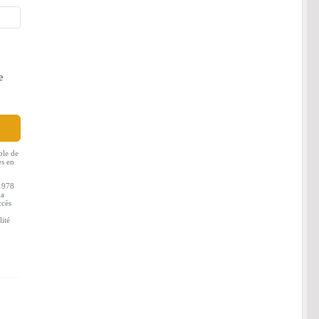
e
ble de
es en
 1978
la
ccès
lité