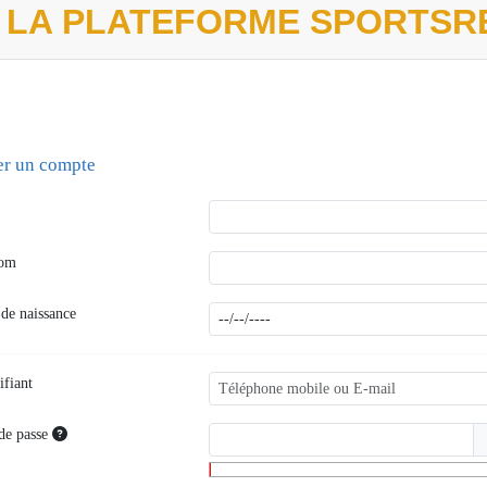
 LA PLATEFORME SPORTSR
er un compte
nom
 de naissance
ifiant
de passe