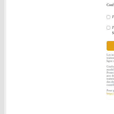
Conf
J
J
S
Les in
traite
ligne 
Confor
modifi
Protec
aux do
traite
des do
contr
Pour p
https: