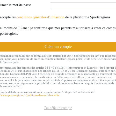
irmer le mot de passe
'accepte les
conditions générales d'utilisation
de la plateforme Sportsregions
'ai moins de 15 ans : je confirme que mes parents m'autorisent à créer ce compt
portsregions
Créer un compte
formations recueillies sur ce formulaire sont traitées par DMP-Sportsregions en tant que responsa
ment pour vous permettre de créer un compte utilisateur (espace perso) et de bénéficier des servic
de Sportsregions.
mément aux dispositions des articles 38 à 40 de la loi « Informatique et Libertés » du 6 janvier
ée en 2004, et aux dispositions des articles 15, 16, 17 et 21 du Règlement Général européen sur 
tion des Données (RGPD) vous bénéficiez du droit de demander au responsable du traitement l'a
nnées à caractère personnel, la rectification ou l'effacement de celles-ci, ou une limitation du
ment relatif à la personne concernée, ou du droit de s'opposer au traitement et du droit à la portabi
nnées. Vous avez également la possibilité d’introduire une réclamation auprès d’une autorité de
ôle comme la CNIL.
lus de détails, nous vous invitons à consulter notre Politique de Confidentialité :
//www.sportsregions.fr/politique-de-confidentialite
J'ai déjà un compte