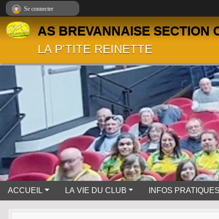
Panneau de gestion des cookies
Se connecter
AS BREVANNAISE SECTION 
LA P'TITE REINETTE
ACCUEIL
LA VIE DU CLUB
INFOS PRATIQUE