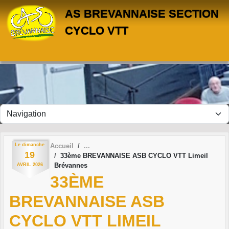
Panneau de gestion des cookies
AS BREVANNAISE SECTION
CYCLO VTT
Le
dimanche
Accueil
19
33ème BREVANNAISE ASB CYCLO VTT Limeil
Brévannes
AVRIL
2026
33ÈME
BREVANNAISE ASB
CYCLO VTT LIMEIL