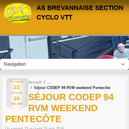
Panneau de gestion des cookies
AS BREVANNAISE SECTION
CYCLO VTT
Du
samedi
Accueil
23
Séjour CODEP 94 RVM weekend Pentecôte
au
lundi
SÉJOUR CODEP 94
25
MAI
2026
RVM WEEKEND
PENTECÔTE
Du
samedi
23
au
lundi
25
mai
2026