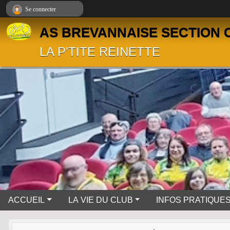
Panneau de gestion des cookies
Se connecter
AS BREVANNAISE SECTION 
LA P'TITE REINETTE
ACCUEIL
LA VIE DU CLUB
INFOS PRATIQUE